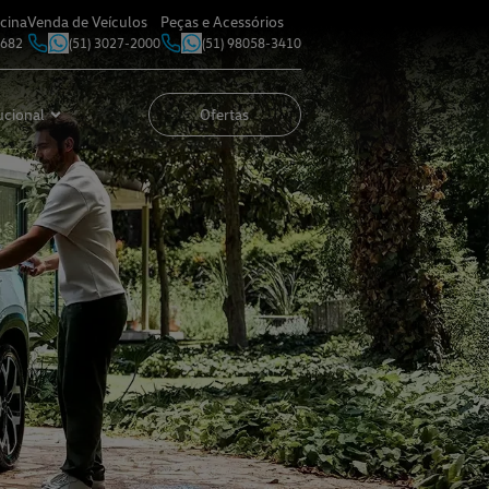
cina
Venda de Veículos
Peças e Acessórios
7682
(51) 3027-2000
(51) 98058-3410
ucional
Ofertas