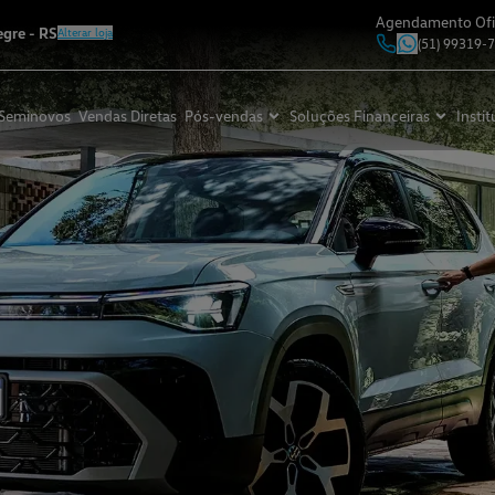
Agendamento Ofi
egre
-
RS
Alterar loja
(51) 99319-
Seminovos
Vendas Diretas
Pós-vendas
Soluções Financeiras
Instit