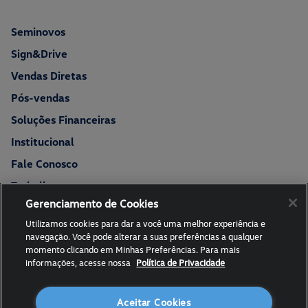
Seminovos
Sign&Drive
Vendas Diretas
Pós-vendas
Soluções Financeiras
Institucional
Fale Conosco
Trabalhe conosco
Gerenciamento de Cookies
Fale com o DPO
Utilizamos cookies para dar a você uma melhor experiência e
Politica de privacidade
navegação. Você pode alterar a suas preferências a qualquer
momento clicando em Minhas Preferências. Para mais
Blog
informações, acesse nossa
Política de Privacidade
Ofertas
Aceitar Cookies
No trânsito, enxergar o outro salva vidas.